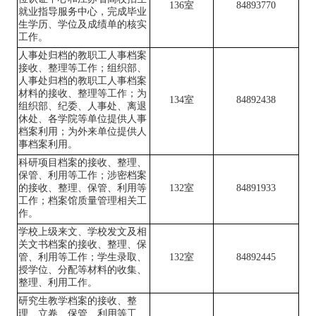
136
室
8
4893770
就业指导服务中心，完成毕业
生学历、学位及成绩单的核实
工作。
人事处归档的教职工
人事
档案
接收、整理等工作；组织部、
人事处归档的教职工人事档案
材料
的
接收、整理等工作；为
134
室
84892438
组织部、纪委、人事处、离退
休处、各学院等单位提供人事
档案利用；为外来单位提供人
事档案利用。
科研项目
档案的
接收、整理、
保管、
利用
等工作
；
涉密档案
的
接收、整理、保管、利用等
132
室
84891933
工作；
档案馆质量管理相关工
作。
学校上级来文、学校发文及相
关文书档案的接收、整理、保
管、
利用
等工作；学生录取、
132
室
84892445
授学位、分配等材料的收集、
整理、利用工作。
研究生教学档案的
接收
、整
理、立卷、保管、利用等工