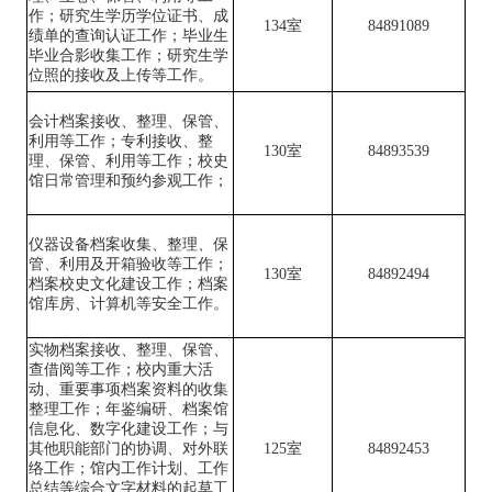
作；研究生学历学位证书、成
134室
84891089
绩单的查询认证工作；
毕业生
毕业合影收集工作；
研究生学
位照
的接收及上传等工作。
会计档案接收、整理、保管、
利用
等工作；专利接收、整
130
室
84893539
理、保管、
利用
等工作；校史
馆日常管理和预约参观工作
；
仪器设备档案收集、整理、保
管、利用
及
开箱验收
等
工作；
130
室
84892494
档案校史文化建设工作；档案
馆库房、计算机等安全工作。
实物档案接收、整理、保管、
查借阅等工作
；校内重大活
动、重要事项档案资料的收集
整理工作；年鉴编研、档案馆
信息化、数字化建设工作；与
其他职能部门的协调、对外联
1
25
室
84892453
络工作；馆内工作计划、工作
总结等综合文字材料的起草工